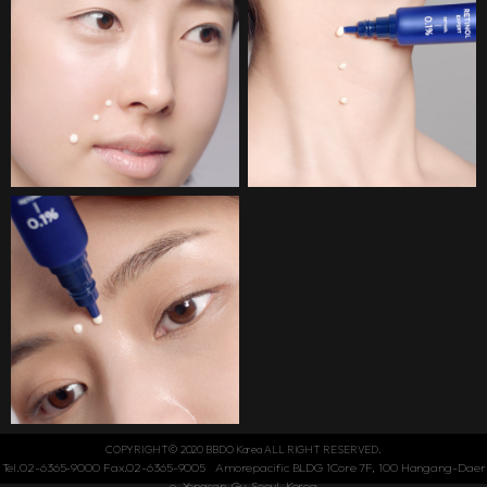
COPYRIGHT© 2020 BBDO Korea ALL RIGHT RESERVED.
Tel.02-6365-9000 Fax.02-6365-9005 Amorepacific BLDG 1Core 7F, 100 Hangang-Daer
o, Yongsan-Gu, Seoul, Korea