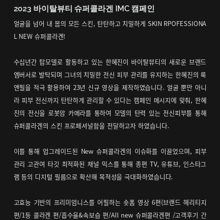
2023 바이탈뷰티 슈퍼콜라겐 IMC 캠페인
얼굴을 넘어 내 몸의 모든 스킨, 탄탄하고 치밀하게 SKIN RPOFESSIONA
L NEW 슈퍼콜라겐!
수십년간 탑모델로 활동하고 있는 한혜진이 바이탈뷰티의 새로운 브랜드
엠버서로 발탁되며 그녀의 치밀한 전신 피부 관리를 유지하는 한혜진의 룩
앤필을 적극 활용하여 23년 신규 영상을 제작하였습니다. 얼굴 뿐만 아니
라 피부 전신까지 탄탄하게 관리할 수 있다는 캠페인 메시지에 맞춰, 한혜
진의 전신을 로봇암 카메라를 통하여 모델의 탄력 있는 전신피부를 통해
슈퍼콜라겐의 스킨 프로페셔널함을 전달하고자 하였습니다.
이를 통해 업그레이드된 New 슈퍼콜라겐의 이슈화를 이끌었으며, 피부
관리 고관여 타깃 최적화된 채널 믹스를 통해 종편 TV, 유튜브, 인스타그
램 등의 디지털 필름으로 확산해 목적성을 극대화하였습니다.
고효능 기반의 프리미엄니스를 어필하는 숏폼 영상 6편(브랜드 헤리티지
편/1등 콜라겐 편/흡수율&속보습 편/All new 슈퍼콜라겐편 /고객후기 간