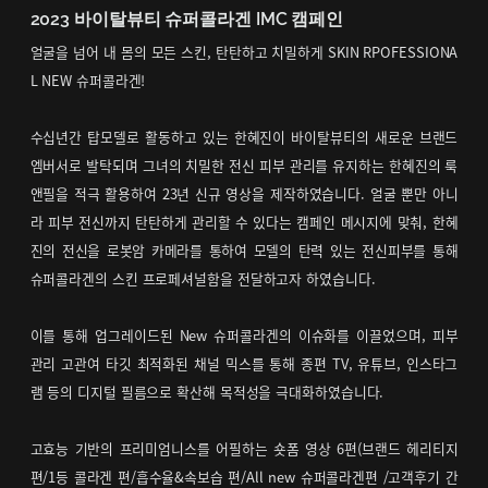
2023 바이탈뷰티 슈퍼콜라겐 IMC 캠페인
얼굴을 넘어 내 몸의 모든 스킨, 탄탄하고 치밀하게 SKIN RPOFESSIONA
L NEW 슈퍼콜라겐!
수십년간 탑모델로 활동하고 있는 한혜진이 바이탈뷰티의 새로운 브랜드
엠버서로 발탁되며 그녀의 치밀한 전신 피부 관리를 유지하는 한혜진의 룩
앤필을 적극 활용하여 23년 신규 영상을 제작하였습니다. 얼굴 뿐만 아니
라 피부 전신까지 탄탄하게 관리할 수 있다는 캠페인 메시지에 맞춰, 한혜
진의 전신을 로봇암 카메라를 통하여 모델의 탄력 있는 전신피부를 통해
슈퍼콜라겐의 스킨 프로페셔널함을 전달하고자 하였습니다.
이를 통해 업그레이드된 New 슈퍼콜라겐의 이슈화를 이끌었으며, 피부
관리 고관여 타깃 최적화된 채널 믹스를 통해 종편 TV, 유튜브, 인스타그
램 등의 디지털 필름으로 확산해 목적성을 극대화하였습니다.
고효능 기반의 프리미엄니스를 어필하는 숏폼 영상 6편(브랜드 헤리티지
편/1등 콜라겐 편/흡수율&속보습 편/All new 슈퍼콜라겐편 /고객후기 간